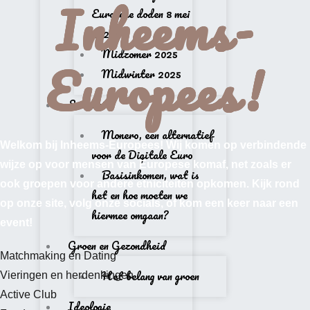
Inheems-
Europese doden 8 mei
2025
Midzomer 2025
Europees!
Midwinter 2025
Economie
Monero, een alternatief
Welkom bij Inheems-Europees! Wij komen op verbindende
voor de Digitale Euro
wijze op voor mensen van Europese komaf, net zoals er
Basisinkomen, wat is
ook groepen voor andere etniciteiten opkomen. Kijk rond
het en hoe moeten we
op onze site, volg onze socials, of kom een keer naar een
hiermee omgaan?
event!
Groen en Gezondheid
Matchmaking en Dating
Het belang van groen
Vieringen en herdenkingen
Active Club
Ideologie