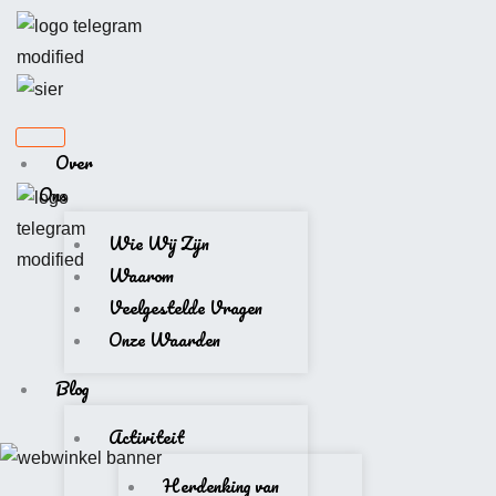
Ga
naar
de
inhoud
Over
Ons
Wie Wij Zijn
Waarom
Veelgestelde Vragen
Onze Waarden
Blog
Activiteit
Herdenking van