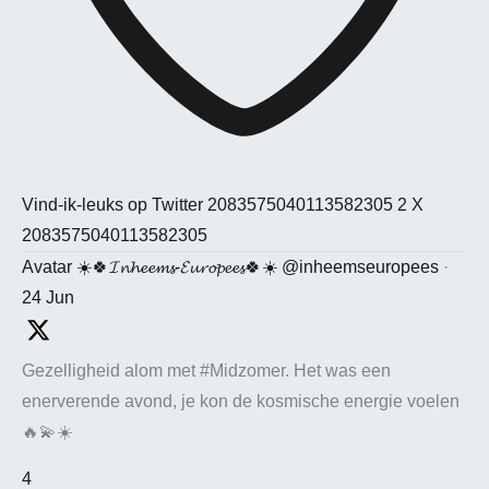
Vind-ik-leuks op Twitter 2083575040113582305
2
X
2083575040113582305
Avatar
☀️🍀𝓘𝓷𝓱𝓮𝓮𝓶𝓼-𝓔𝓾𝓻𝓸𝓹𝓮𝓮𝓼🍀☀️
@inheemseuropees
·
24 Jun
Gezelligheid alom met #Midzomer. Het was een
enerverende avond, je kon de kosmische energie voelen
🔥💫☀️
4