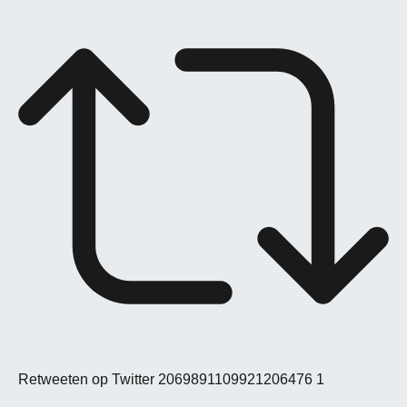
Retweeten op Twitter 2069891109921206476
1