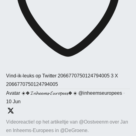
Vind-ik-leuks op Twitter 2066770750124794005
3
X
2066770750124794005
Avatar
☀️🍀𝓘𝓷𝓱𝓮𝓮𝓶𝓼-𝓔𝓾𝓻𝓸𝓹𝓮𝓮𝓼🍀☀️
@inheemseuropees
·
10 Jun
Videoreactie! op het artikeltje van @Oostveenm over Jan
en Inheems-Europees in @DeGroene.