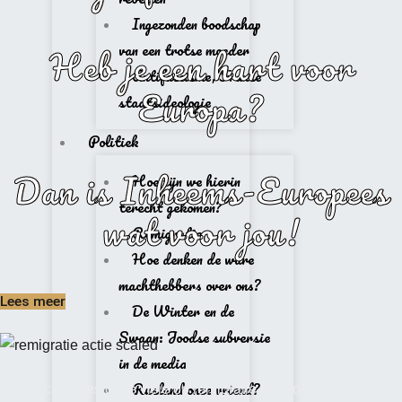
Ingezonden boodschap
van een trotse moeder
Heb je een hart voor
Antifascisme, Franse
Europa?
staatsideologie
Politiek
Dan is Inheems-Europees
Hoe zijn we hierin
terecht gekomen?
wat voor jou!
Remigratie
Hoe denken de ware
machthebbers over ons?
Lees meer
De Winter en de
Swaan: Joodse subversie
in de media
Rusland onze vriend?
Uitgelicht: Lees onze visie op remigratie door op
bovenstaand