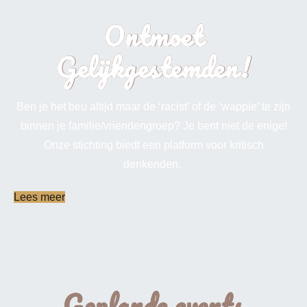
Ontmoet
Gelijkgestemden!
Ben je het beu altijd maar de ‘racist’ of de ‘wappie’ te zijn
binnen je familie/vriendengroep? Je bent niet de enige!
Onze stichting biedt een platform voor kritisch
denkenden.
Lees meer
Geplande events