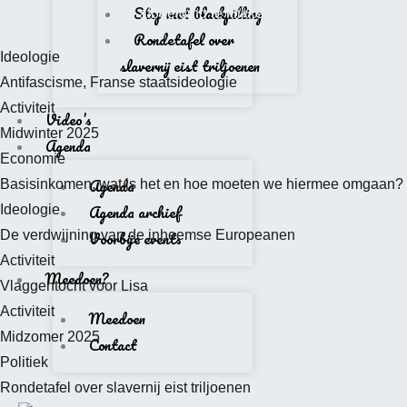
Stop met blackpilling
afbeelding te klikken
Rondetafel over
Ideologie
slavernij eist triljoenen
Antifascisme, Franse staatsideologie
Activiteit
Video’s
Midwinter 2025
Agenda
Economie
Agenda
Basisinkomen, wat is het en hoe moeten we hiermee omgaan?
Agenda archief
Ideologie
Voorbije events
De verdwijning van de inheemse Europeanen
Activiteit
Meedoen?
Vlaggentocht voor Lisa
Activiteit
Meedoen
Midzomer 2025
Contact
Politiek
Rondetafel over slavernij eist triljoenen