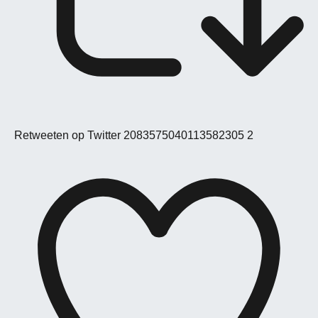
Retweeten op Twitter 2083575040113582305
2