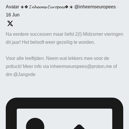
Avatar
☀️🍀𝓘𝓷𝓱𝓮𝓮𝓶𝓼-𝓔𝓾𝓻𝓸𝓹𝓮𝓮𝓼🍀☀️
@inheemseuropees
·
16 Jun
Na eerdere successen maar liefst 2(!) Midzomer vieringen
dit jaar! Het belooft weer gezellig te worden.
Voor alle leeftijden. Neem wat lekkers mee voor de
potluck! Meer info via inheemseuropees@proton.me of
dm @Jangvde