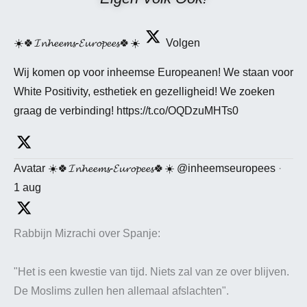
☀️🍀𝓘𝓷𝓱𝓮𝓮𝓶𝓼-𝓔𝓾𝓻𝓸𝓹𝓮𝓮𝓼🍀☀️
Volgen
Wij komen op voor inheemse Europeanen! We staan voor
White Positivity, esthetiek en gezelligheid! We zoeken
graag de verbinding! https://t.co/OQDzuMHTs0
Avatar
☀️🍀𝓘𝓷𝓱𝓮𝓮𝓶𝓼-𝓔𝓾𝓻𝓸𝓹𝓮𝓮𝓼🍀☀️
@inheemseuropees
·
1 aug
Rabbijn Mizrachi over Spanje:
"Het is een kwestie van tijd. Niets zal van ze over blijven.
De Moslims zullen hen allemaal afslachten".